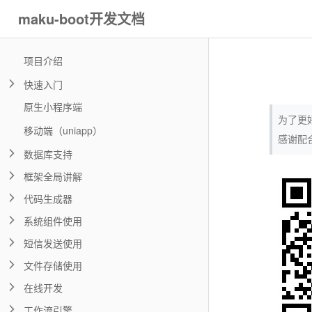
maku-boot开发文档
项目介绍
快速入门
原生小程序端
为了更
移动端（uniapp）
感谢配
数据库支持
框架全局讲解
代码生成器
系统组件使用
短信发送使用
文件存储使用
在线开发
工作流引擎