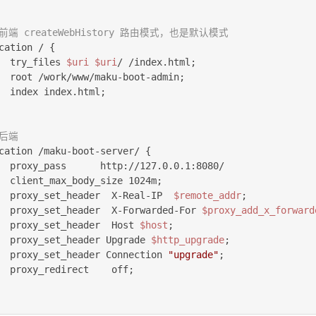
 前端 createWebHistory 路由模式，也是默认模式
cation / 
{
  try_files 
$uri
$uri
/ /index.html
;
  root /work/www/maku-boot-admin
;
  index index.html
;
 后端
cation /maku-boot-server/ 
{
  proxy_pass      http://127.0.0.1:8080/

  client_max_body_size 1024m
;
  proxy_set_header  X-Real-IP  
$remote_addr
;
  proxy_set_header  X-Forwarded-For 
$proxy_add_x_forward
  proxy_set_header  Host 
$host
;
  proxy_set_header Upgrade 
$http_upgrade
;
  proxy_set_header Connection 
"upgrade"
;
  proxy_redirect    off
;