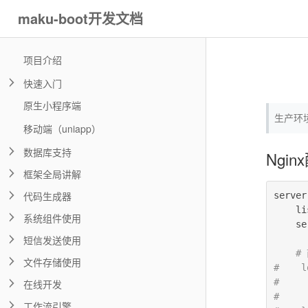
maku-boot开发文档
项目介绍
快速入门
原生小程序端
生产环
移动端（uniapp）
数据库支持
Ngin
框架全局讲解
代码生成器
server
    li
系统组件使用
    se
短信发送使用
#
文件存储使用
#    l
#     
在线开发
#     
工作流引擎