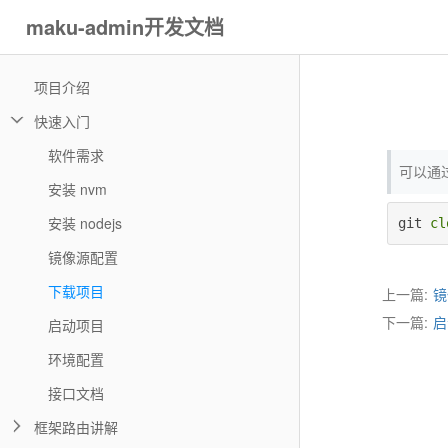
maku-admin开发文档
项目介绍
快速入门
软件需求
可以通过
安装 nvm
安装 nodejs
git 
cl
镜像源配置
下载项目
上一篇:
镜
下一篇:
启
启动项目
环境配置
接口文档
框架路由讲解